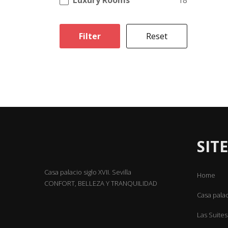
Luxury Rooms
18
Filter
Reset
SIT
Casa palacio siglo XVII. Sevilla
Home
CONFORT, BELLEZA Y TRANQUILIDAD
Casa pala
Las Suites