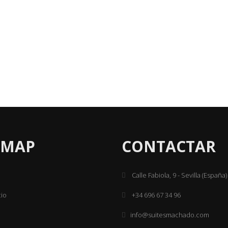
EMAP
CONTACTAR
Calle Fabiola, 9 - Sevilla (España)
cio
+34 696 67 34 96
info@suitesmachado.com