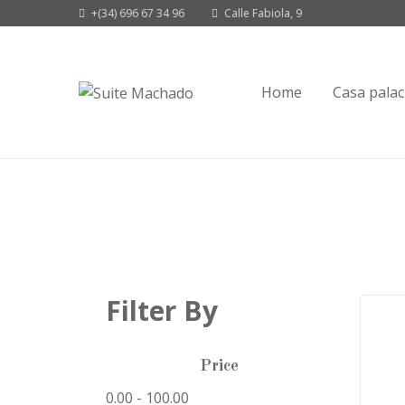
+(34) 696 67 34 96
Calle Fabiola, 9
Home
Casa palac
Filter By
Price
0.00
-
100.00