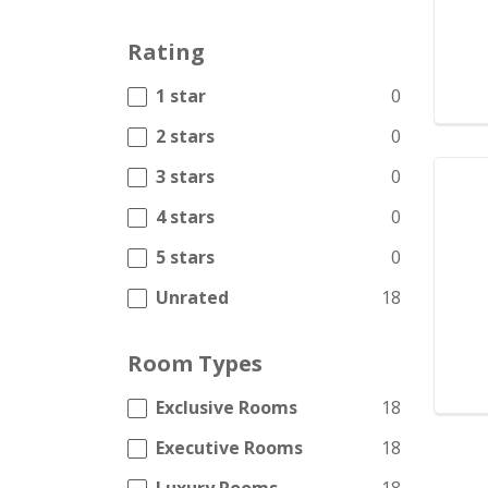
Rating
1 star
0
2 stars
0
3 stars
0
4 stars
0
5 stars
0
Unrated
18
Room Types
Exclusive Rooms
18
Executive Rooms
18